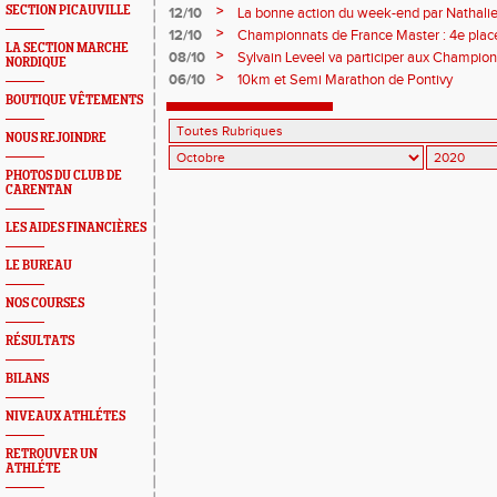
>
SECTION PICAUVILLE
12/10
La bonne action du week-end par Nathal
>
12/10
Championnats de France Master : 4e place
LA SECTION MARCHE
>
08/10
Sylvain Leveel va participer aux Champion
NORDIQUE
>
06/10
10km et Semi Marathon de Pontivy
BOUTIQUE VÊTEMENTS
NOUS REJOINDRE
PHOTOS DU CLUB DE
CARENTAN
LES AIDES FINANCIÈRES
LE BUREAU
NOS COURSES
RÉSULTATS
BILANS
NIVEAUX ATHLÉTES
RETROUVER UN
ATHLÉTE