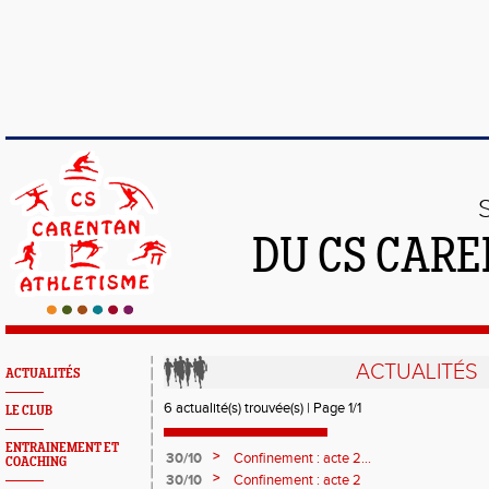
DU CS CAR
ACTUALITÉS
ACTUALITÉS
6 actualité(s) trouvée(s) | Page 1/1
LE CLUB
ENTRAINEMENT ET
>
30/10
Confinement : acte 2...
COACHING
>
30/10
Confinement : acte 2