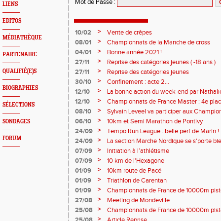
Mot de Passe
:
LIENS
EDITOS
>
10/02
Vente de crêpes
MÉDIATHÈQUE
>
08/01
Championnats de la Manche de cross
>
04/01
Bonne année 2021 !
PARTENAIRE
>
27/11
Reprise des catégories jeunes ( -18 ans )
>
27/11
Reprise des catégories jeunes
QUALIFIÉ(E)S
>
30/10
Confinement : acte 2...
BIOGRAPHIES
>
12/10
La bonne action du week-end par Nathal
>
12/10
Championnats de France Master : 4e plac
SÉLECTIONS
>
08/10
Sylvain Leveel va participer aux Champio
>
06/10
10km et Semi Marathon de Pontivy
SONDAGES
>
24/09
Tempo Run League : belle perf de Marin !
FORUM
>
24/09
La section Marche Nordique se s'porte bie
>
07/09
Initiation à l’athlétisme
>
07/09
10 km de l'Hexagone
>
01/09
10km route de Pacé
>
01/09
Triathlon de Carentan
>
01/09
Championnats de France de 10000m pist
>
27/08
Meeting de Mondeville
>
25/08
Championnats de France de 10000m pist
>
25/08
Article Reprise