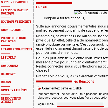
SECTION PICAUVILLE
Le club
LA SECTION MARCHE
NORDIQUE
Bonjour à toutes et à tous,
BOUTIQUE VÊTEMENTS
Suite aux annonces gouvernementales, nous
NOUS REJOINDRE
malheureusement contraints de suspendre l'e
Néanmoins, ce n'est pas une raison de stopper
PHOTOS DU CLUB DE
physique. En effet, celle ci à de nombreux bénéf
CARENTAN
santé physique ou mentale. C'est pourquoi, no
essentielle notamment durant cette période qu
LES AIDES FINANCIÈRES
pour certains d'entre nous. 
LE BUREAU
Pour les plus ambitieux d'entre vous, n'hésite
message privé pour un "plan d'entrainement" p
NOS COURSES
Restez connectés, nous vous tiendrons au cou
choses ! 
RÉSULTATS
Prenez soin de vous, le CS Carentan Athlétis
les Réactions
BILANS
Commentez cette actualité
NIVEAUX ATHLÉTES
Pour commenter une actualité il faut posséder un compt
rubrique ci-dessous pour vous identifier ou vous crée
RETROUVER UN
ATHLÉTE
Login (Email)
: