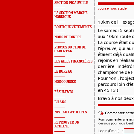
SECTION PICAUVILLE
course hors stade
LA SECTION MARCHE
NORDIQUE
10km de l'Hexagon
BOUTIQUE VÊTEMENTS
Le samedi 5 septe
aux 10km route o
NOUS REJOINDRE
La course était q
l'épreuve, qui aur
PHOTOS DU CLUB DE
CARENTAN
étaient déjà quali
rejoins en réalisa
LES AIDES FINANCIÈRES
derrière l’indétr
championne de Fr
LE BUREAU
Pour Yoni, l'object
NOS COURSES
parcours loin d'êt
en 45'13 ! 
RÉSULTATS
Bravo à nos deux 
BILANS
NIVEAUX ATHLÉTES
Commentez cette 
Pour commenter une actual
RETROUVER UN
dessous pour vous identi
ATHLÉTE
Login (Email)
: