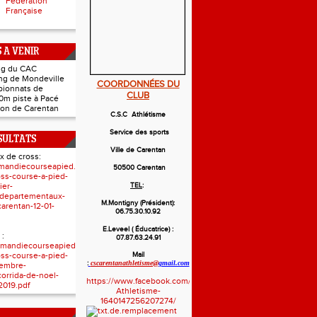
Fédération
Française
 A VENIR
ing du CAC
ing de Mondeville
COORDONNÉES DU
pionnats de
CLUB
0m piste à Pacé
hlon de Carentan
C.S.C Athlétisme
Service des sports
SULTATS
Ville de Carentan
x de cross:
mandiecourseapied.com/resultats/resultats-
50500 Carentan
ross-course-a-pied-
ier-
TEL
:
-departementaux-
M.Montigny (Président):
arentan-12-01-
06.75.30.10.92
E.Leveel ( Éducatrice) :
 :
07.87.63.24.91
mandiecourseapied.com/resultats/resultats-
ross-course-a-pied-
Mail
:
cscarentanathletisme@
gmail.com
embre-
corrida-de-noel-
https://www.facebook.com/Cscarentan-
2019.pdf
Athletisme-
1640147256207274/