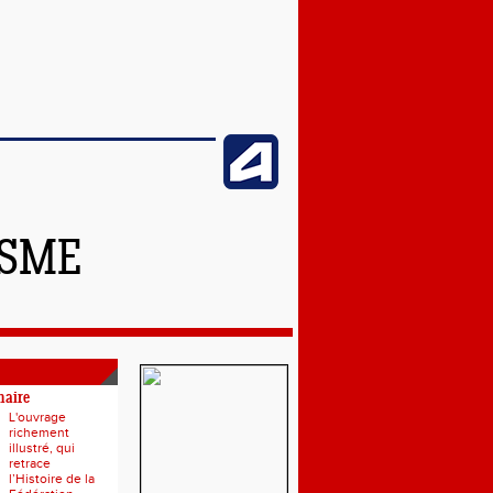
ISME
naire
L'ouvrage
richement
illustré, qui
retrace
l’Histoire de la