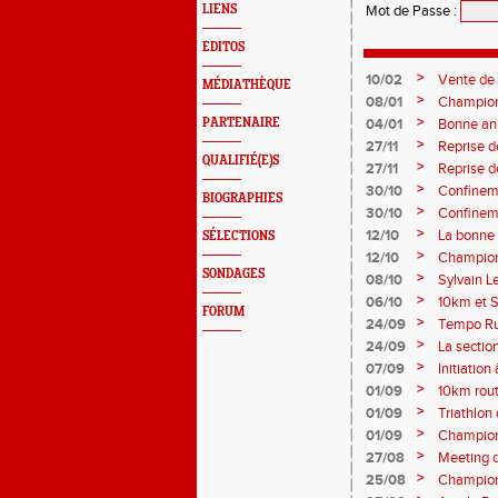
LIENS
Mot de Passe
:
EDITOS
>
10/02
Vente de
MÉDIATHÈQUE
>
08/01
Champion
>
PARTENAIRE
04/01
Bonne an
>
27/11
Reprise de
QUALIFIÉ(E)S
>
27/11
Reprise d
>
30/10
Confineme
BIOGRAPHIES
>
30/10
Confineme
>
12/10
La bonne
SÉLECTIONS
>
12/10
Championn
SONDAGES
>
08/10
Sylvain L
>
06/10
10km et 
FORUM
>
24/09
Tempo Run
>
24/09
La sectio
>
07/09
Initiation
>
01/09
10km rou
>
01/09
Triathlon
>
01/09
Champion
>
27/08
Meeting 
>
25/08
Champion