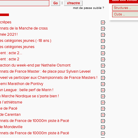
|
mot de passe oublié ?
 crêpes
nats de la Manche de cross
née 2021 !
s catégories jeunes ( -18 ans )
es catégories jeunes
nt : acte 2...
nt : acte 2
 action du week-end par Nathalie Osmont
ats de France Master : 4e place pour Sylvain Leveel
eveel va participer aux Championnats de France Masters !
Semi Marathon de Pontivy
 League : belle perf de Marin !
n Marche Nordique se s'porte bien !
 à l’athlétisme
te de Pacé
 de Carentan
nats de France de 10000m piste à Pacé
de Mondeville
nats de France de 10000m piste à Pacé