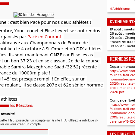
d'Athlétisme.
e : c'est bien Pacé pour nos deux athlètes ! 
ÉVÉNEMENTS
19 août : meet
mbre, Yoni Lenoël et Elise Leveel se sont rendus 
26 août : meet
rganisés par 
Pacé en Courant
. 
29 août : Cham
ualificative aux Championnats de France de 
France de 1000
30 août : Triat
ont lieu le 4 octobre à St-Omer et où DIX athlètes 
fiés. Ils sont maintenant ONZE car Elise les as 
DERNIERS RÉ
nt un bon 37'23 et en se classant 2e de la course 
ônable Samira Mezeghrane-Saad (32'52) récente 
Departementau
http://www.nor
ance du 10000m piste ! 
foulees-trail-c
if 45' est presque rempli ! En effet, sur un 
normandie-janv
2020/resultats
re roulant,  il se classe 207e et 62e sénior homme 
cross-manche-c
2020.pdf
athlètes !
Corrida de Noël
http://www.nor
les Réactions
foulees-trail-c
normandie-dec
actualité
2019/resultats-
ité il faut posséder un compte sur le site FFA, utilisez la rubrique ci-
carentan-15-12-
fier ou vous créer un compte.
LES ESPACES