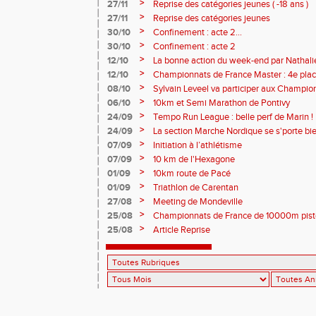
>
27/11
Reprise des catégories jeunes ( -18 ans )
>
27/11
Reprise des catégories jeunes
>
30/10
Confinement : acte 2...
>
30/10
Confinement : acte 2
>
12/10
La bonne action du week-end par Nathal
>
12/10
Championnats de France Master : 4e plac
>
08/10
Sylvain Leveel va participer aux Champio
>
06/10
10km et Semi Marathon de Pontivy
>
24/09
Tempo Run League : belle perf de Marin !
>
24/09
La section Marche Nordique se s'porte bie
>
07/09
Initiation à l’athlétisme
>
07/09
10 km de l'Hexagone
>
01/09
10km route de Pacé
>
01/09
Triathlon de Carentan
>
27/08
Meeting de Mondeville
>
25/08
Championnats de France de 10000m pist
>
25/08
Article Reprise