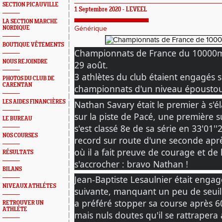
SECTION PICAUVILLE
1 Septembre 2020 -
LEVEEL
LA SECTION MARCHE
NORDIQUE
Générique
BOUTIQUE VÊTEMENTS
Championnats de France du 10000m 
NOUS REJOINDRE
29 août. 
3 athlètes du club étaient engagés su
PHOTOS DU CLUB DE
CARENTAN
championnats d'un niveau époustouf
Nathan Savary était le premier à s'é
LES AIDES FINANCIÈRES
sur la piste de Pacé, une première sur
LE BUREAU
s'est classé 8e de sa série en 33'01''25
NOS COURSES
record sur route d'une seconde aprè
où il a fait preuve de courage et de
RÉSULTATS
s'accrocher : bravo Nathan ! 
BILANS
Jean-Baptiste Lesaulnier était engagé
NIVEAUX ATHLÉTES
suivante, manquant un peu de seuil d
a préféré stopper sa course après 
RETROUVER UN
ATHLÉTE
mais nuls doutes qu'il se rattrapera