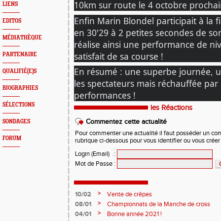
10km sur route le 4 octobre prochai
LIENS
Enfin Marin Blondel participait à la fi
EDITOS
en 30'29 à 2 petites secondes de son 
MÉDIATHÈQUE
réalise ainsi une performance de niv
satisfait de sa course ! 
PARTENAIRE
En résumé : une superbe journée, u
QUALIFIÉ(E)S
les spectateurs mais réchauffée par l
BIOGRAPHIES
performances !
SÉLECTIONS
les Réactions
Commentez cette actualité
SONDAGES
Pour commenter une actualité il faut posséder un compt
FORUM
rubrique ci-dessous pour vous identifier ou vous crée
Login (Email)
:
Mot de Passe
:
>
10/02
Vente de crêpes
>
08/01
Championnats de la Manche de cross
>
04/01
Bonne année 2021 !