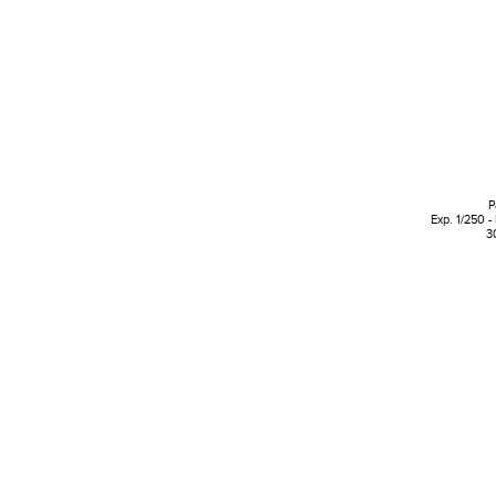
P
Exp. 1/250 -
3