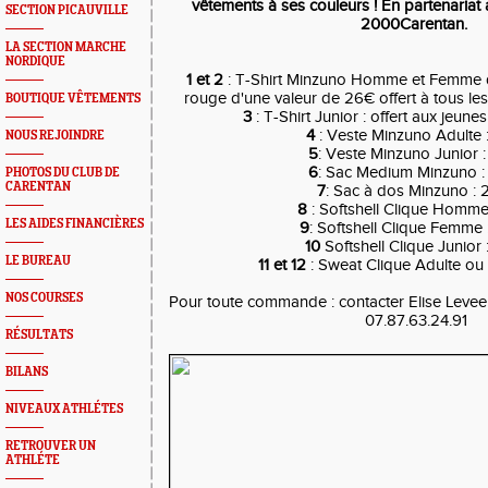
vêtements à ses couleurs ! En partenariat
SECTION PICAUVILLE
2000Carentan.
LA SECTION MARCHE
NORDIQUE
1 et 2
: T-Shirt Minzuno Homme et Femme d
rouge d'une valeur de 26€ offert à tous l
BOUTIQUE VÊTEMENTS
3
: T-Shirt Junior : offert aux jeu
4
: Veste Minzuno Adulte
NOUS REJOINDRE
5
: Veste Minzuno Junior 
6
: Sac Medium Minzuno 
PHOTOS DU CLUB DE
CARENTAN
7
: Sac à dos Minzuno :
8
: Softshell Clique Homm
LES AIDES FINANCIÈRES
9
: Softshell Clique Femme
10
Softshell Clique Junior
LE BUREAU
11 et 12
: Sweat Clique Adulte ou
NOS COURSES
Pour toute commande : contacter Elise Leveel 
07.87.63.24.91
RÉSULTATS
BILANS
NIVEAUX ATHLÉTES
RETROUVER UN
ATHLÉTE