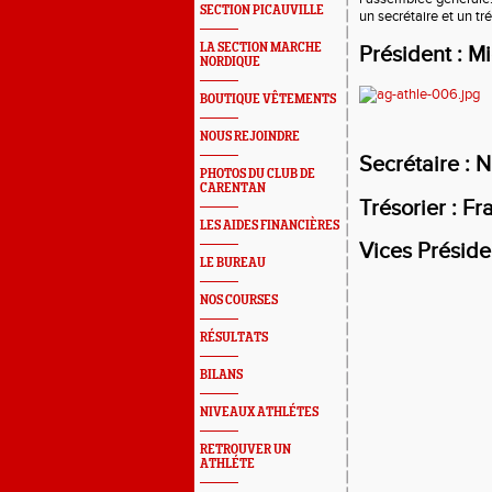
SECTION PICAUVILLE
un secrétaire et un tré
LA SECTION MARCHE
Président : M
NORDIQUE
BOUTIQUE VÊTEMENTS
NOUS REJOINDRE
Secrétaire : N
PHOTOS DU CLUB DE
CARENTAN
Trésorier : Fr
LES AIDES FINANCIÈRES
Vices Préside
LE BUREAU
Noe
NOS COURSES
RÉSULTATS
BILANS
NIVEAUX ATHLÉTES
RETROUVER UN
ATHLÉTE