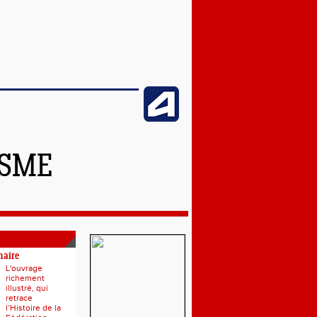
ISME
naire
L'ouvrage
richement
illustré, qui
retrace
l’Histoire de la