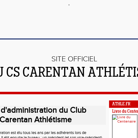
SITE OFFICIEL
U CS CARENTAN ATHLÉT
ATHLE.FR
 d'administration du Club
Livre du Cente
 Carentan Athlétisme
ation est élu tous les ans par les adhérents lors de
l élit ensuite le bureau : un président (et son vice-président),