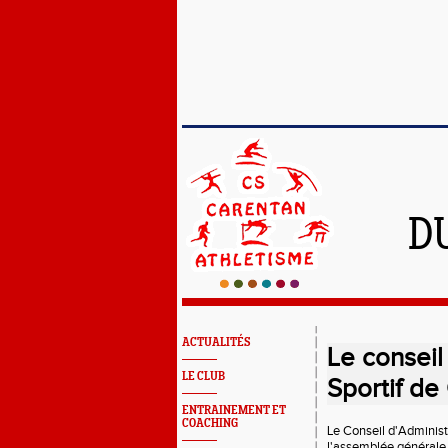
D
ACTUALITÉS
Le conseil
LE CLUB
Sportif de
ENTRAINEMENT ET
COACHING
Le Conseil d'Administr
l'assemblée générale. I