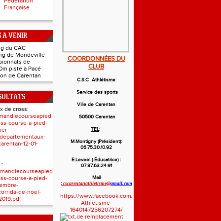
Fédération
Française
 A VENIR
ing du CAC
ing de Mondeville
COORDONNÉES DU
pionnats de
CLUB
0m piste à Pacé
hlon de Carentan
C.S.C Athlétisme
Service des sports
SULTATS
Ville de Carentan
x de cross:
mandiecourseapied.com/resultats/resultats-
50500 Carentan
ross-course-a-pied-
ier-
TEL
:
-departementaux-
M.Montigny (Président):
arentan-12-01-
06.75.30.10.92
E.Leveel ( Éducatrice) :
 :
07.87.63.24.91
mandiecourseapied.com/resultats/resultats-
ross-course-a-pied-
Mail
:
cscarentanathletisme@
gmail.com
embre-
corrida-de-noel-
https://www.facebook.com/Cscarentan-
2019.pdf
Athletisme-
1640147256207274/