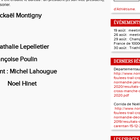
sorier.
d'Athlétisme.
ickaël Montigny
ÉVÉNEMENTS
19 août : meet
26 août : meet
29 août : Cham
France de 1000
athalie Lepelletier
30 août : Triat
ançoise Poulin
DERNIERS RÉ
Departementau
nt : Michel Lahougue
http://www.nor
foulees-trail-c
normandie-janv
l Hinet
2020/resultats
cross-manche-c
2020.pdf
Corrida de Noël
http://www.nor
foulees-trail-c
normandie-dec
2019/resultats-
carentan-15-12-
LES ESPACES