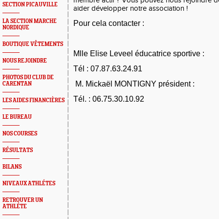
membre actif ? Vous pouvez nous rejoindre d
SECTION PICAUVILLE
aider développer notre association !
LA SECTION MARCHE
Pour cela contacter : 
NORDIQUE
BOUTIQUE VÊTEMENTS
Mlle Elise Leveel éducatrice sportive : 
NOUS REJOINDRE
Tél : 07.87.63.24.91
PHOTOS DU CLUB DE
 M. Mickaël MONTIGNY président : 
CARENTAN
Tél. : 06.75.30.10.92
LES AIDES FINANCIÈRES
LE BUREAU
NOS COURSES
RÉSULTATS
BILANS
NIVEAUX ATHLÉTES
RETROUVER UN
ATHLÉTE