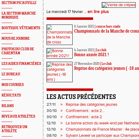
SECTION PICAUVILLE
Le mercredi 17 février ...
en lire plus
LA SECTION MARCHE
NORDIQUE
8 Janvier 2021
|
course hors stade
BOUTIQUE VÊTEMENTS
Championnats de la Manche de cros
NOUS REJOINDRE
PHOTOS DU CLUB DE
4 Janvier 2021
|
Le club
CARENTAN
Bonne année 2021 !
LES AIDES FINANCIÈRES
27 Novembre 2020
|
Le club
Reprise des catégories jeunes ( -18 an
LE BUREAU
NOS COURSES
RÉSULTATS
LES ACTUS PRÉCÉDENTES
27/11
>
Reprise des catégories jeunes
BILANS
30/10
>
Confinement : acte 2...
NIVEAUX ATHLÉTES
30/10
>
Confinement : acte 2
12/10
>
La bonne action du week-end par Nathali
RETROUVER UN
12/10
>
Championnats de France Master : 4e place
ATHLÉTE
08/10
>
Sylvain Leveel va participer aux Champion