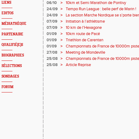
06/10
>
10km et Semi Marathon de Pontivy
LIENS
24/09
>
Tempo Run League : belle perf de Marin !
EDITOS
24/09
>
La section Marche Nordique se s'porte bien
07/09
>
Initiation à l’athlétisme
MÉDIATHÈQUE
07/09
>
10 km de l'Hexagone
01/09
>
10km route de Pacé
PARTENAIRE
01/09
>
Triathlon de Carentan
QUALIFIÉ(E)S
01/09
>
Championnats de France de 10000m piste
27/08
>
Meeting de Mondeville
BIOGRAPHIES
25/08
>
Championnats de France de 10000m piste
25/08
>
Article Reprise
SÉLECTIONS
SONDAGES
FORUM