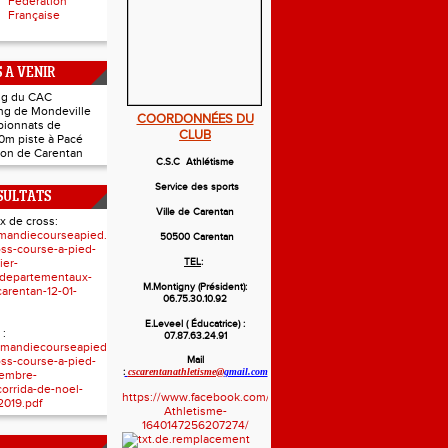
Fédération
Française
 A VENIR
ing du CAC
ing de Mondeville
COORDONNÉES DU
pionnats de
CLUB
0m piste à Pacé
hlon de Carentan
C.S.C Athlétisme
Service des sports
SULTATS
Ville de Carentan
x de cross:
mandiecourseapied.com/resultats/resultats-
50500 Carentan
ross-course-a-pied-
ier-
TEL
:
-departementaux-
M.Montigny (Président):
arentan-12-01-
06.75.30.10.92
E.Leveel ( Éducatrice) :
 :
07.87.63.24.91
mandiecourseapied.com/resultats/resultats-
ross-course-a-pied-
Mail
:
cscarentanathletisme@
gmail.com
embre-
corrida-de-noel-
https://www.facebook.com/Cscarentan-
2019.pdf
Athletisme-
1640147256207274/