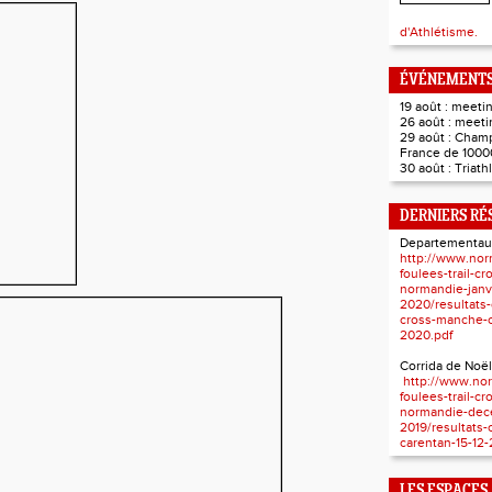
d'Athlétisme.
ÉVÉNEMENTS
19 août : meet
26 août : meet
29 août : Cham
France de 1000
30 août : Triat
DERNIERS RÉ
Departementau
http://www.nor
foulees-trail-c
normandie-janv
2020/resultats
cross-manche-c
2020.pdf
Corrida de Noël
http://www.nor
foulees-trail-c
normandie-dec
2019/resultats-
carentan-15-12-
LES ESPACES