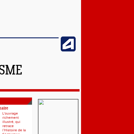
ISME
naire
L'ouvrage
richement
illustré, qui
retrace
l’Histoire de la