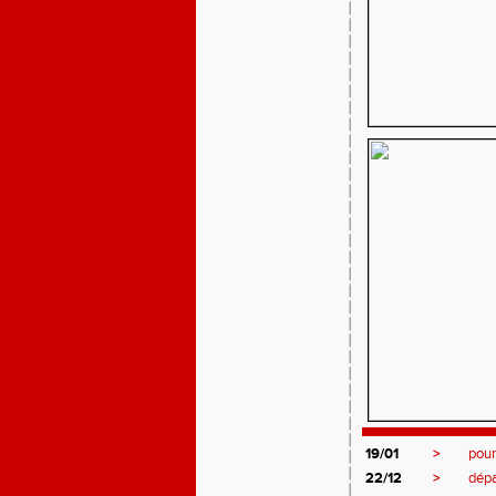
19/01
>
pour
22/12
>
dépa