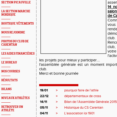
asse
SECTION PICAUVILLE
14 n
salo
LA SECTION MARCHE
NORDIQUE
de C
Comm
BOUTIQUE VÊTEMENTS
vous
ren
NOUS REJOINDRE
démon
club.
PHOTOS DU CLUB DE
Renc
CARENTAN
club,
votr
LES AIDES FINANCIÈRES
l'act
les projets pour mieux y participer....
LE BUREAU
l'assemblée générale est un moment import
club.
NOS COURSES
Merci et bonne journée
RÉSULTATS
BILANS
19/01
>
pourquoi faire de l'athle
22/12
>
départementaux de cross
NIVEAUX ATHLÉTES
14/11
>
Bilan de l'Assemblée Générale 201
RETROUVER UN
05/11
>
Historique du CS Carentan
ATHLÉTE
04/11
>
L'association loi 1901