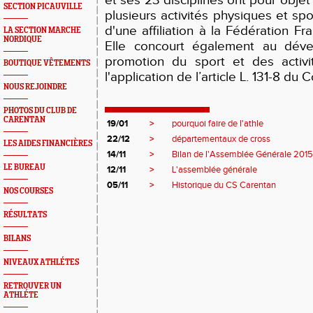
et ses 23 disciplines ont pour objet
SECTION PICAUVILLE
plusieurs activités physiques et
spo
d'une affiliation à la Fédération Fr
LA SECTION MARCHE
NORDIQUE
Elle concourt également au dév
promotion du sport et des activi
BOUTIQUE VÊTEMENTS
l'application de l’article L. 131-8 du 
NOUS REJOINDRE
PHOTOS DU CLUB DE
CARENTAN
19/01
>
pourquoi faire de l'athle
22/12
>
départementaux de cross
LES AIDES FINANCIÈRES
14/11
>
Bilan de l'Assemblée Générale 201
LE BUREAU
12/11
>
L'assemblée générale
05/11
>
Historique du CS Carentan
NOS COURSES
RÉSULTATS
BILANS
NIVEAUX ATHLÉTES
RETROUVER UN
ATHLÉTE